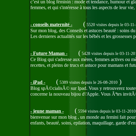
c’est un blog féminin : mode et tendance, humour et glam
femmes, et qui s'intéresse à tous les aspects de leur vie,
(
- conseils maternité -
5520 visites
depuis le 03-11
Sur mon blog, des Conseils et astuces beauté : soins du
Les dernieres actualités sur les bébés et les grossesses 
(
- Future Maman -
5428 visites
depuis le 03-11-20
Ce Blog qui s'adresse aux mères, femmes actives ou mèr
recettes, et pleins de trucs et astuce pour mamans et fu
(
)
- iPad -
5389 visites
depuis le 26-08-2010
Blog spÃ©cialisÃ© sur Ipad. Vous y retrouverez toutes L\
concerne la nouveau bijou d\'Apple. Vous Ãªtes invit
(
- jeune maman -
5594 visites
depuis le 03-11-2010
bienvenue sur mon blog , un monde au femini fait pour e
enfants, beauté, soins, epilation, maquillage, garde d'en