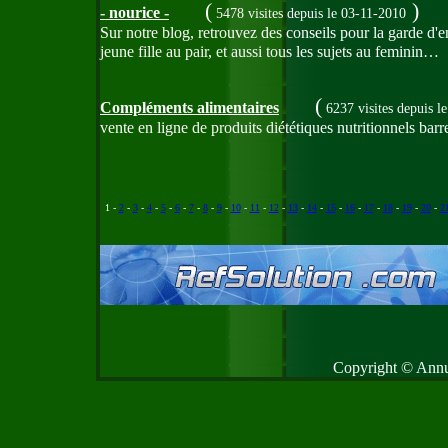
(
)
- nourice -
5478 visites
depuis le 03-11-2010
Sur notre blog, retrouvez des conseils pour la garde d'e
jeune fille au pair, et aussi tous les sujets au feminin…
(
Compléments alimentaires
6237 visites
depuis l
vente en ligne de produits diététiques nutritionnels ba
1 -
2
-
3
-
4
-
5
-
6
-
7
-
8
-
9
-
10
-
11
-
12
-
13
-
14
-
15
-
16
-
17
-
18
-
19
-
20
-
2
Copyright © Annud