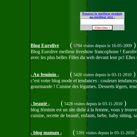
Trouvez le meilleur produit,
au meilleur prix :
(
)
Blog Eurolive
5704 visites
depuis le 16-05-2009
Blog Eurolive meilleur liveshow francophone ! Euroli
avec les plus belles Filles du web devant leur pc! Elle
(
)
- Au feminin -
5420 visites
depuis le 03-11-2010
c‘est votre blog mode et tendances : couleurs tendances,
gourmande ! Cuisine des légumes. Desserts légers, ten
(
)
- beauté -
5428 visites
depuis le 03-11-2010
blog féminin est un site didié à la femme, vous y trouv
cuisine, recette de beauté, enfants, bebe, baby sitting, sa
(
- blog maman -
5391 visites
depuis le 03-11-2010