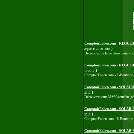
ComptoirEolien.com - REG
)
depuis le 25-09-2010
Découvrez un large choix pour votre 
ComptoirEolien.com - REGU
)
10-2010
ComptoirEolien.com - E-Boutique sp
ComptoirEolien.com - SOLA
)
2010
Découvrez toute l&#39;actualité gén
ComptoirEolien.com - SOLA
)
2010
ComptoirEolien.com - E-Boutique sp
ComptoirEolien.com - SOLA