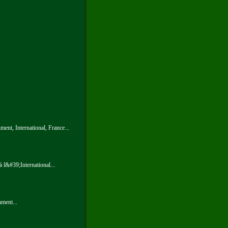
ent, International, France...
à l&#39;International...
nment...