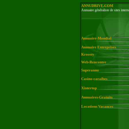
ANNUDRIVE.COM
Annuaire généraliste de sites intern
Annuaire-Mondial
Annuaire Entreprises
Kroosty
Web-Rencontre
Superannu
Casino-caraibes
Xintertop
Annuaires-Gratuits
Locations Vacances