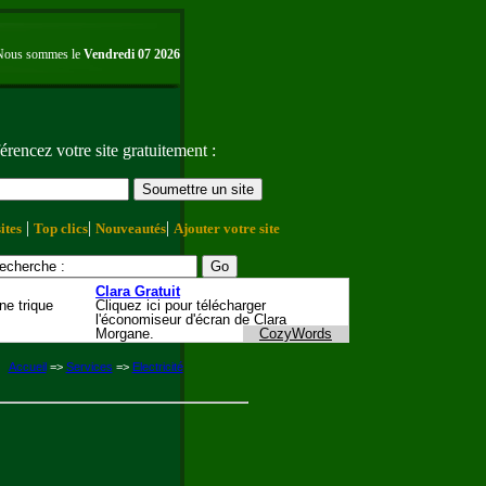
Nous sommes le
Vendredi 07 2026
érencez votre site gratuitement :
|
|
|
ites
Top clics
Nouveautés
Ajouter votre site
Accueil
=>
Services
=>
Electricité