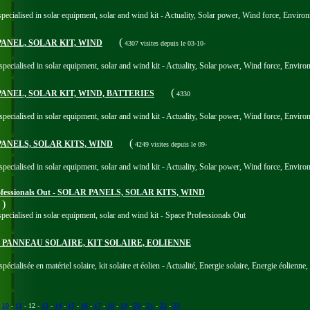
cialised in solar equipment, solar and wind kit - Actuality, Solar power, Wind force, Environm
(
R PANEL, SOLAR KIT, WIND
4307 visites
depuis le 03-10-
ecialised in solar equipment, solar and wind kit - Actuality, Solar power, Wind force, Environm
(
R PANEL, SOLAR KIT, WIND, BATTERIES
4330
ecialised in solar equipment, solar and wind kit - Actuality, Solar power, Wind force, Environm
(
R PANELS, SOLAR KITS, WIND
4249 visites
depuis le 09-
ecialised in solar equipment, solar and wind kit - Actuality, Solar power, Wind force, Environm
Professionals Out - SOLAR PANELS, SOLAR KITS, WIND
)
ecialised in solar equipment, solar and wind kit - Space Professionals Out
OS, PANNEAU SOLAIRE, KIT SOLAIRE, EOLIENNE
ialisée en matériel solaire, kit solaire et éolien - Actualité, Energie solaire, Energie éolienne
-
10
-
11
- 12 -
13
-
14
-
15
-
16
-
17
-
18
-
19
-
20
-
21
-
22
-
23