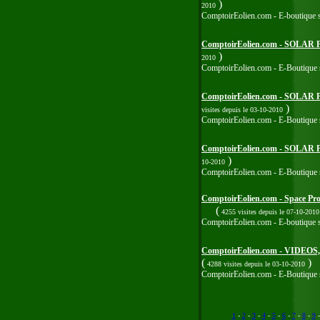
)
2010
ComptoirEolien.com - E-boutique spe
ComptoirEolien.com - SOLA
)
2010
ComptoirEolien.com - E-Boutique sp
ComptoirEolien.com - SOLA
)
visites
depuis le 03-10-2010
ComptoirEolien.com - E-Boutique sp
ComptoirEolien.com - SOLA
)
10-2010
ComptoirEolien.com - E-Boutique sp
ComptoirEolien.com - Space 
(
4255 visites
depuis le 07-10-2010
ComptoirEolien.com - E-boutique sp
ComptoirEolien.com - VIDE
(
)
4288 visites
depuis le 03-10-2010
ComptoirEolien.com - E-Boutique spéc
1
-
2
-
3
-
4
-
5
-
6
-
7
-
8
-
9