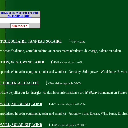
Trouvez le meilleur produit,
au meilleur prix :
(
ULATEUR SOLAIRE, PANNEAU SOLAIRE
7564 visites
achat d'éolienne, votre kit solaire, ou encore votre régulateur de charge, solaire ou éolien.
(
LATION, WIND, WIND, WIND
4266 visites
depuis le 03-
ecialised in solar equipment, solar and wind kit - Actuality, Solar power, Wind force, Environm
(
IRE, EOLIEN, ACTUALITE
4340 visites
depuis le 30-09-
érale de juillet sur les énergies les dernières informations sur l&#39;environnement en France 
(
R PANEL, SOLAR KIT, WIND
4275 visites
depuis le 03-10-
ecialised in solar equipment, solar and wind kit - Actuality, solar Energy, Wind force, Enviro
(
R PANEL, SOLAR KIT, WIND
4264 visites
depuis le 29-09-