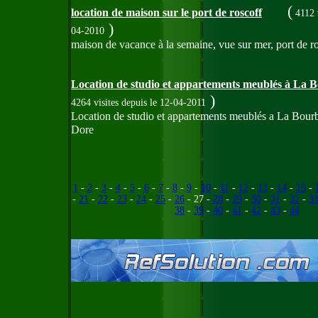
(
location de maison sur le port de roscoff
4112 
)
04-2010
maison de vacance à la semaine, vue sur mer, port de r
Location de studio et appartements meublés à La 
)
4264 visites
depuis le 12-04-2011
Location de studio et appartements meublés a La Bourb
Dore
1
-
2
-
3
-
4
-
5
-
6
-
7
-
8
-
9
-
10
-
11
-
12
-
13
-
14
-
15
-
-
21
-
22
-
23
-
24
-
25
-
26
- 27 -
28
-
29
-
30
-
31
-
32
-
3
38
-
39
-
40
-
41
-
42
-
43
-
44