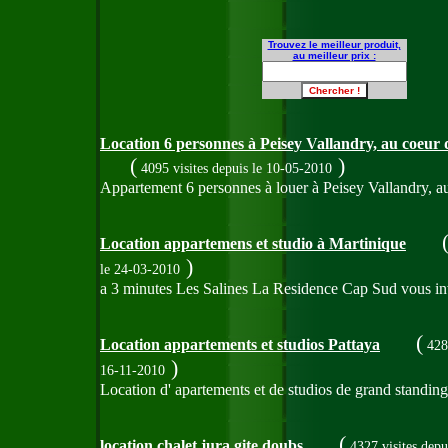
Trouvez le meilleur produit,
au meilleur prix :
Location 6 personnes à Peisey Vallandry, au coeur 
(
)
4095 visites
depuis le 10-05-2010
Appartement 6 personnes à louer à Peisey Vallandry, au 
Location appartemens et studio à Martinique
)
le 24-03-2010
a 3 minutes Les Salines La Residence Cap Sud vous invit
(
Location appartements et studios Pattaya
4282
)
16-11-2010
Location d' apartements et de studios de grand standing,
(
location chalet jura gite doubs
4327 visites
depu