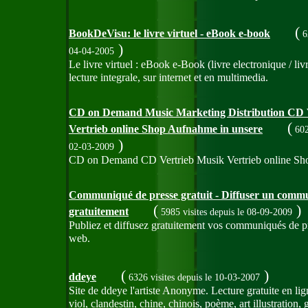
(
BookDeVisu: le livre virtuel - eBook e-book
6
)
04-04-2005
Le livre virtuel : eBook e-Book (livre electronique / li
lecture integrale, sur internet et en multimedia.
CD on Demand Music Marketing Distribution CD 
(
Vertrieb online Shop Aufnahme in unsere
602
)
02-03-2009
CD on Demand CD Vertrieb Musik Vertrieb online S
Communiqué de presse gratuit - Diffuser un comm
(
)
gratuitement
5985 visites
depuis le 08-09-2009
Publiez et diffusez gratuitement vos communiqués de pr
web.
(
)
ddeye
6326 visites
depuis le 10-03-2007
Site de ddeye l'artiste Anonyme. Lecture gratuite en lign
viol, clandestin, chine, chinois, poème, art illustration, g