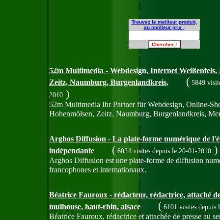
Trouvez le meilleur produit,
au meilleur prix :
52m Multimedia - Webdesign, Internet Weißenfels,
(
Zeitz, Naumburg, Burgenlandkreis,
5849 visi
)
2010
52m Multimedia Ihr Partner für Webdesign, Online-Shop
Hohenmölsen, Zeitz, Naumburg, Burgenlandkreis, Mer
Arghos Diffusion - La plate-forme numérique de l'é
(
)
indépendante
6024 visites
depuis le 20-01-2010
Arghos Diffusion est une plate-forme de diffusion numé
francophones et internationaux.
Béatrice Fauroux - rédacteur, rédactrice, attaché de
(
mulhouse, haut-rhin, alsace
6101 visites
depuis 
Béatrice Fauroux, rédactrice et attachée de presse au se