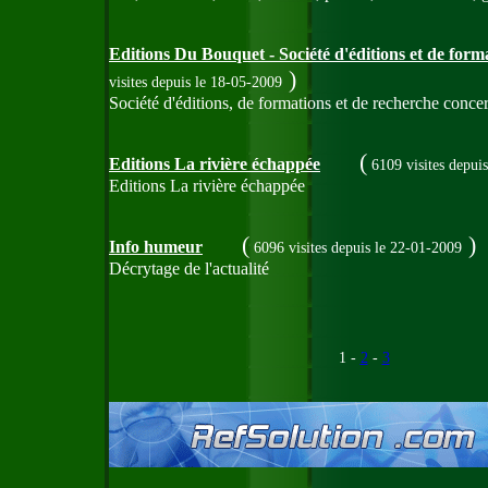
Editions Du Bouquet - Société d'éditions et de form
)
visites
depuis le 18-05-2009
Société d'éditions, de formations et de recherche concer
(
Editions La rivière échappée
6109 visites
depuis
Editions La rivière échappée
(
)
Info humeur
6096 visites
depuis le 22-01-2009
Décrytage de l'actualité
1 -
2
-
3