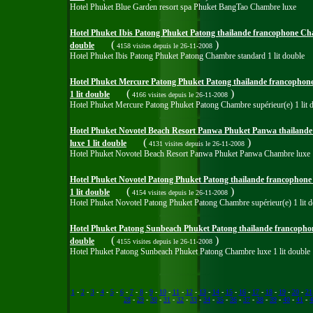
Hotel Phuket Blue Garden resort spa Phuket BangTao Chambre luxe
Hotel Phuket Ibis Patong Phuket Patong thailande francophone Cha
(
)
double
4158 visites
depuis le 26-11-2008
Hotel Phuket Ibis Patong Phuket Patong Chambre standard 1 lit double
Hotel Phuket Mercure Patong Phuket Patong thailande francophon
(
)
1 lit double
4166 visites
depuis le 26-11-2008
Hotel Phuket Mercure Patong Phuket Patong Chambre supérieur(e) 1 lit 
Hotel Phuket Novotel Beach Resort Panwa Phuket Panwa thailand
(
)
luxe 1 lit double
4131 visites
depuis le 26-11-2008
Hotel Phuket Novotel Beach Resort Panwa Phuket Panwa Chambre luxe 1
Hotel Phuket Novotel Patong Phuket Patong thailande francophone
(
)
1 lit double
4154 visites
depuis le 26-11-2008
Hotel Phuket Novotel Patong Phuket Patong Chambre supérieur(e) 1 lit 
Hotel Phuket Patong Sunbeach Phuket Patong thailande francophon
(
)
double
4155 visites
depuis le 26-11-2008
Hotel Phuket Patong Sunbeach Phuket Patong Chambre luxe 1 lit double
1
-
2
-
3
-
4
-
5
-
6
-
7
-
8
-
9
-
10
-
11
-
12
-
13
-
14
-
15
-
16
-
17
-
18
-
19
-
20
-
21
28
-
29
-
30
-
31
-
32
-
33
-
34
-
35
-
36
-
37
-
38
-
39
-
40
-
41
-
4