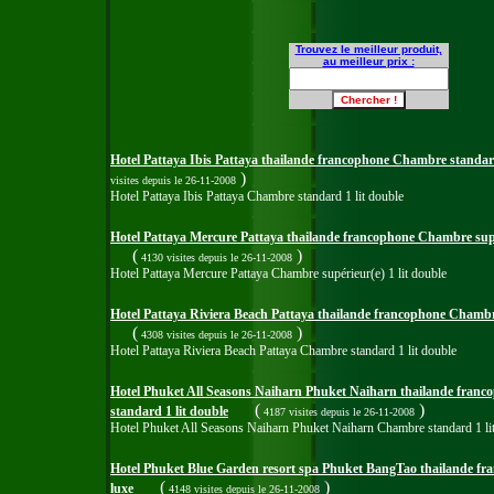
Trouvez le meilleur produit,
au meilleur prix :
Hotel Pattaya Ibis Pattaya thailande francophone Chambre standard
)
visites
depuis le 26-11-2008
Hotel Pattaya Ibis Pattaya Chambre standard 1 lit double
Hotel Pattaya Mercure Pattaya thailande francophone Chambre supér
(
)
4130 visites
depuis le 26-11-2008
Hotel Pattaya Mercure Pattaya Chambre supérieur(e) 1 lit double
Hotel Pattaya Riviera Beach Pattaya thailande francophone Chambr
(
)
4308 visites
depuis le 26-11-2008
Hotel Pattaya Riviera Beach Pattaya Chambre standard 1 lit double
Hotel Phuket All Seasons Naiharn Phuket Naiharn thailande fran
(
)
standard 1 lit double
4187 visites
depuis le 26-11-2008
Hotel Phuket All Seasons Naiharn Phuket Naiharn Chambre standard 1 li
Hotel Phuket Blue Garden resort spa Phuket BangTao thailande f
(
)
luxe
4148 visites
depuis le 26-11-2008