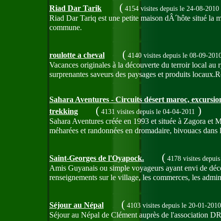
(
Riad Dar Tarik
4154 visites
depuis le 24-08-2010
Riad Dar Tariq est une petite maison dÂ´hôte situé la 
commune.
(
roulotte a cheval
4140 visites
depuis le 08-09-201
Vacances originales à la découverte du terroir local au
surprenantes saveurs des paysages et produits locaux.Rou
Sahara Aventures - Circuits désert maroc, excursion
(
)
trekking
4131 visites
depuis le 04-04-2011
Sahara Aventures créée en 1993 et située à Zagora et M
méharées et randonnées en dromadaire, bivouacs dans 
(
Saint-Georges de l'Oyapock.
4178 visites
depuis
Amis Guyanais ou simple voyageurs ayant envi de décou
renseignements sur le village, les commerces, les admini
(
Séjour au Népal
4103 visites
depuis le 20-01-2010
Séjour au Népal de Clément auprès de l'association DR