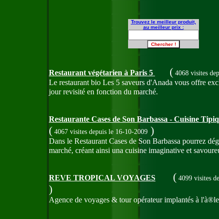
Trouvez le meilleur produit,
au meilleur prix :
(
Restaurant végétarien à Paris 5
4068 visites
dep
Le restaurant bio Les 5 saveurs d'Anada vous offre ex
jour revisité en fonction du marché.
Restaurante Cases de Son Barbassa - Cuisine Tipi
(
)
4067 visites
depuis le 16-10-2009
Dans le Restaurant Cases de Son Barbassa pourrez dégus
marché, créant ainsi una cuisine imaginative et savoureu
(
REVE TROPICAL VOYAGES
4099 visites
de
)
Agence de voyages & tour opérateur implantés à l'à®le 