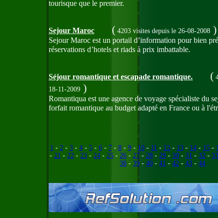
tourisque que le premier.
(
)
Sejour Maroc
4203 visites
depuis le 26-08-2008
Sejour Maroc est un portail d’information pour bien pr
réservations d’hotels et riads à prix imbattable.
(
Séjour romantique et escapade romantique.
4
)
18-11-2009
Romantiqua est une agence de voyage spécialiste du sejo
forfait romantique au budget adapté en France ou à l'é
1
-
2
-
3
-
4
-
5
-
6
-
7
-
8
-
9
-
10
-
11
-
12
-
13
-
14
-
15
-
-
21
-
22
-
23
-
24
-
25
-
26
-
27
-
28
-
29
-
30
-
31
-
32
-
3
38
-
39
-
40
-
41
-
42
-
43
-
44